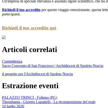
Un'impresa di speciale rilevanza e assoluto rigore scientifico, che ha ri
Richiedi il tuo accredito
per questo viaggio emozionante, questa lettu
partecipanti.
Richiedi il tuo accredito qui
Articoli correlati
Committenza
Sacro Convento di San Francesco | Archidiocesi di Spoleto-Norcia
il progetto per l'Archidiocesi di Spoleto Norcia
Estrazione eventi
PALAZZO TRINCI - Foligno (PG)
Theophania - Giorgio Lupattelli - La ricomposizione del reale
10 luglio 2026