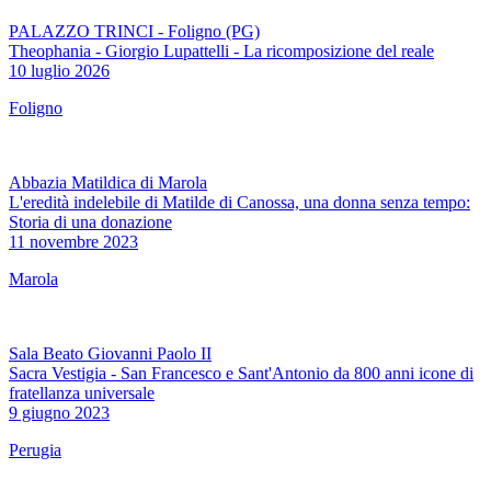
PALAZZO TRINCI - Foligno (PG)
Theophania - Giorgio Lupattelli - La ricomposizione del reale
10 luglio 2026
Foligno
Abbazia Matildica di Marola
L'eredità indelebile di Matilde di Canossa, una donna senza tempo:
Storia di una donazione
11 novembre 2023
Marola
Sala Beato Giovanni Paolo II
Sacra Vestigia - San Francesco e Sant'Antonio da 800 anni icone di
fratellanza universale
9 giugno 2023
Perugia