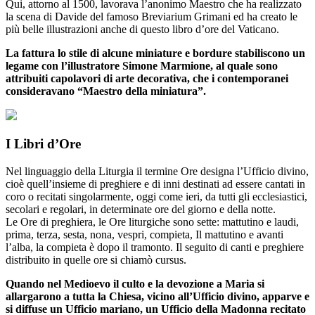
Qui, attorno al 1500, lavorava l’anonimo Maestro che ha realizzato
la scena di Davide del famoso Breviarium Grimani ed ha creato le
più belle illustrazioni anche di questo libro d’ore del Vaticano.
La fattura lo stile di alcune miniature e bordure stabiliscono un
legame con l’illustratore Simone Marmione, al quale sono
attribuiti capolavori di arte decorativa, che i contemporanei
consideravano “Maestro della miniatura”.
I Libri d’Ore
Nel linguaggio della Liturgia il termine Ore designa l’Ufficio divino,
cioè quell’insieme di preghiere e di inni destinati ad essere cantati in
coro o recitati singolarmente, oggi come ieri, da tutti gli ecclesiastici,
secolari e regolari, in determinate ore del giorno e della notte.
Le Ore di preghiera, le Ore liturgiche sono sette: mattutino e laudi,
prima, terza, sesta, nona, vespri, compieta, Il mattutino e avanti
l’alba, la compieta è dopo il tramonto. Il seguito di canti e preghiere
distribuito in quelle ore si chiamò cursus.
Quando nel Medioevo il culto e la devozione a Maria si
allargarono a tutta la Chiesa, vicino all’Ufficio divino, apparve e
si diffuse un Ufficio mariano, un Ufficio della Madonna recitato