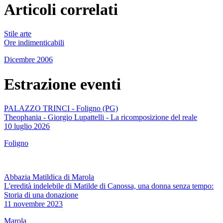
Articoli correlati
Stile arte
Ore indimenticabili
Dicembre 2006
Estrazione eventi
PALAZZO TRINCI - Foligno (PG)
Theophania - Giorgio Lupattelli - La ricomposizione del reale
10 luglio 2026
Foligno
Abbazia Matildica di Marola
L'eredità indelebile di Matilde di Canossa, una donna senza tempo:
Storia di una donazione
11 novembre 2023
Marola