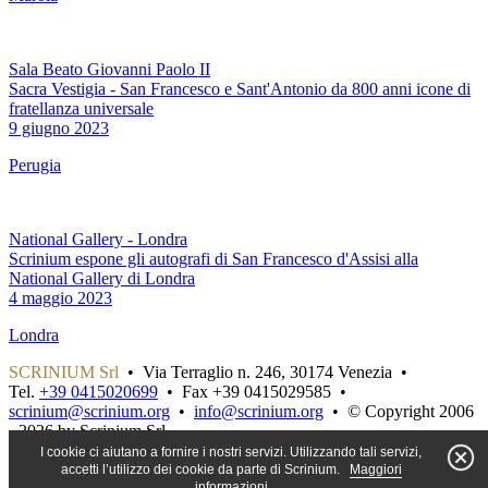
Sala Beato Giovanni Paolo II
Sacra Vestigia - San Francesco e Sant'Antonio da 800 anni icone di
fratellanza universale
9 giugno 2023
Perugia
National Gallery - Londra
Scrinium espone gli autografi di San Francesco d'Assisi alla
National Gallery di Londra
4 maggio 2023
Londra
SCRINIUM Srl
•
Via Terraglio n. 246, 30174 Venezia
•
Tel.
+39 0415020699
•
Fax +39 0415029585
•
scrinium@scrinium.org
•
info@scrinium.org
•
© Copyright 2006
- 2026 by Scrinium Srl
P.Iva, C.F. e Registro Imprese di Venezia n. 03880800275 - REA n.
I cookie ci aiutano a fornire i nostri servizi. Utilizzando tali servizi,
VE346483 • Capitale sociale: € 425.495,00 interamente versato •
accetti l’utilizzo dei cookie da parte di Scrinium.
Maggiori
informazioni