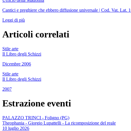
Ufficio della Madonna
Cantici e preghiere che ebbero diffusione universale | Cod. Vat. Lat. 
Leggi di più
Articoli correlati
Stile arte
Il Libro degli Schizzi
Dicembre 2006
Stile arte
Il Libro degli Schizzi
2007
Estrazione eventi
PALAZZO TRINCI - Foligno (PG)
Theophania - Giorgio Lupattelli - La ricomposizione del reale
10 luglio 2026