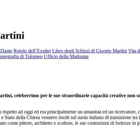
artini
i Dante
Rotolo dell’Exultet
Libro degli Schizzi di Giorgio Martini
Vita 
smografia di Tolomeo
Ufficio della Madonna
tini, celeberrimo per le sue straordinarie capacità creative non so
ispetto ad oggi ed era principalmente un umanista ed un ricercatore, che
a e Stato della Chiesa vennero risolti sul suolo italiano di transizione 
uto come pittore, architetto e scultore, le sue costruzioni di fortezze in 