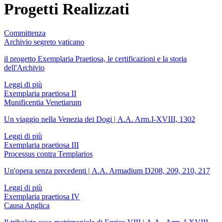
Progetti Realizzati
Committenza
Archivio segreto vaticano
il progetto Exemplaria Praetiosa, le certificazioni e la storia
dell'Archivio
Leggi di più
Exemplaria praetiosa II
Munificentia Venetiarum
Un viaggio nella Venezia dei Dogi | A.A. Arm.I-XVIII, 1302
Leggi di più
Exemplaria praetiosa III
Processus contra Templarios
Un'opera senza precedenti | A.A. Armadium D208, 209, 210, 217
Leggi di più
Exemplaria praetiosa IV
Causa Anglica