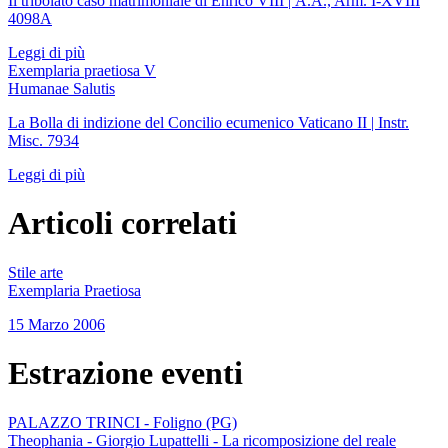
Il tribolato caso matrimoniale di Enrico VIII | A.A., Arm. I-XVIII
4098A
Leggi di più
Exemplaria praetiosa V
Humanae Salutis
La Bolla di indizione del Concilio ecumenico Vaticano II | Instr.
Misc. 7934
Leggi di più
Articoli correlati
Stile arte
Exemplaria Praetiosa
15 Marzo 2006
Estrazione eventi
PALAZZO TRINCI - Foligno (PG)
Theophania - Giorgio Lupattelli - La ricomposizione del reale