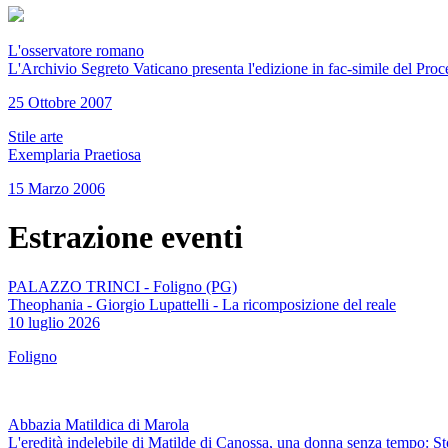
L'osservatore romano
L'Archivio Segreto Vaticano presenta l'edizione in fac-simile del Proc
25 Ottobre 2007
Stile arte
Exemplaria Praetiosa
15 Marzo 2006
Estrazione eventi
PALAZZO TRINCI - Foligno (PG)
Theophania - Giorgio Lupattelli - La ricomposizione del reale
10 luglio 2026
Foligno
Abbazia Matildica di Marola
L'eredità indelebile di Matilde di Canossa, una donna senza tempo: S