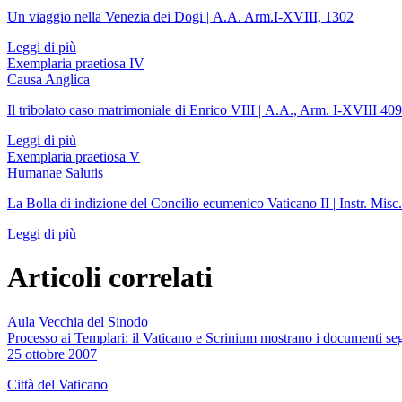
Un viaggio nella Venezia dei Dogi | A.A. Arm.I-XVIII, 1302
Leggi di più
Exemplaria praetiosa IV
Causa Anglica
Il tribolato caso matrimoniale di Enrico VIII | A.A., Arm. I-XVIII 4
Leggi di più
Exemplaria praetiosa V
Humanae Salutis
La Bolla di indizione del Concilio ecumenico Vaticano II | Instr. Misc
Leggi di più
Articoli correlati
Aula Vecchia del Sinodo
Processo ai Templari: il Vaticano e Scrinium mostrano i documenti seg
25 ottobre 2007
Città del Vaticano