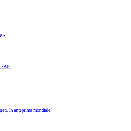
098A
. 7934
reti. In anteprima mondiale.