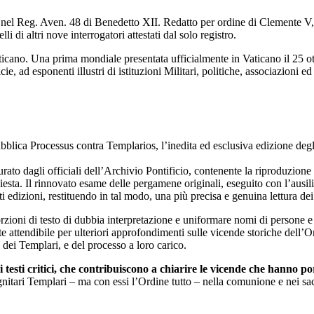
to nel Reg. Aven. 48 di Benedetto XII. Redatto per ordine di Clemente V, 
di altri nove interrogatori attestati dal solo registro.
aticano. Una prima mondiale presentata ufficialmente in Vaticano il 25 
e, ad esponenti illustri di istituzioni Militari, politiche, associazioni ed
lica Processus contra Templarios, l’inedita ed esclusiva edizione degli at
curato dagli officiali dell’Archivio Pontificio, contenente la riproduzion
esta. Il rinnovato esame delle pergamene originali, eseguito con l’ausilio
ti edizioni, restituendo in tal modo, una più precisa e genuina lettura d
porzioni di testo di dubbia interpretazione e uniformare nomi di persone
te attendibile per ulteriori approfondimenti sulle vicende storiche dell’O
 dei Templari, e del processo a loro carico.
 testi critici, che contribuiscono a chiarire le vicende che hanno por
ignitari Templari – ma con essi l’Ordine tutto – nella comunione e nei sa