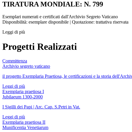
TIRATURA MONDIALE: N. 799
Esemplari numerati e certificati dall'Archivio Segreto Vaticano
Disponibilità: esemplare disponibile | Quotazione: trattativa riservata
Leggi di più
Progetti Realizzati
Committenza
Archivio segreto vaticano
il progetto Exemplaria Praetiosa, le certificazioni e la storia dell'Archi
Leggi di più
Exemplaria praetiosa I
Jubilaeum 1300-2000
I Sigilli dei Papi | Arc. Cap. S.Petri in Vat.
Leggi di più
Exemplaria praetiosa II
Munificentia Venetiarum