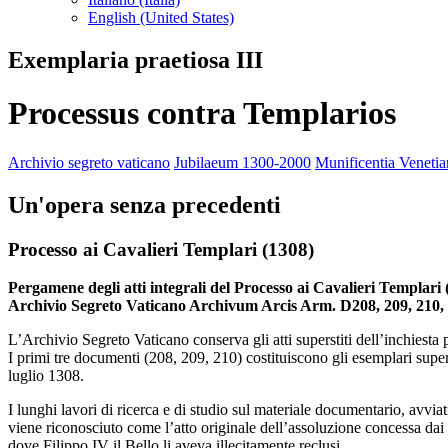
English (United States)
Exemplaria praetiosa III
Processus contra Templarios
Archivio segreto vaticano
Jubilaeum 1300-2000
Munificentia Veneti
Un'opera senza precedenti
Processo ai Cavalieri Templari (1308)
Pergamene degli atti integrali del Processo ai Cavalieri Templari 
Archivio Segreto Vaticano Archivum Arcis Arm. D208, 209, 210,
L’Archivio Segreto Vaticano conserva gli atti superstiti dell’inchiesta 
I primi tre documenti (208, 209, 210) costituiscono gli esemplari supe
luglio 1308.
I lunghi lavori di ricerca e di studio sul materiale documentario, avvi
viene riconosciuto come l’atto originale dell’assoluzione concessa dai
dove Filippo IV il Bello li aveva illecitamente reclusi.