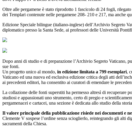
Oltre alle pergamene è stato riprodotto 1 fascicolo di 24 fogli, rilega
dei Templari contenute nelle pergamene 208- 210 e 217, ma anche quelli 
Edizione Speciale bilingue (italiano-inglese) dell’Archivio Segreto V
diplomatico presso la Santa Sede, ai professori delle Università Pontifici
Dopo anni di studio e di preparazione l’Archivio Segreto Vaticano, pubb
sue fonti.
Un progetto unico al mondo,
in edizione limitata a 799 esemplari
, 
Vaticano ed una nuova ed esclusiva edizione critica degli atti dell’inchi
ai precedenti editori, ha consentito ai curatori di emendare le preceden
La collazione delle fonti superstiti ha permesso altresì di recuperare 
studiosi e appassionati uno strumento, certo di pregio e scientificamen
pergamenacei e cartacei, una sezione è dedicata allo studio della storia
Il valore principale della pubblicazione risiede nei documenti e nei
Clemente V sospese l’ordine senza scioglierlo, reintegrando gli alti d
sacramenti della Chiesa.