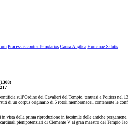
arum
Processus contra Templarios
Causa Anglica
Humanae Salutis
(1308)
 217
pontificia sull’Ordine dei Cavalieri del Tempio, tenutasi a Poitiers nel 1
rstiti di un corpus originario di 5 rotoli membranacei, contenente le co
ati in vista della prima riproduzione in facsimile delle antiche pergamen
 cardinali plenipotenziari di Clemente V al gran maestro del Tempio Jacqu