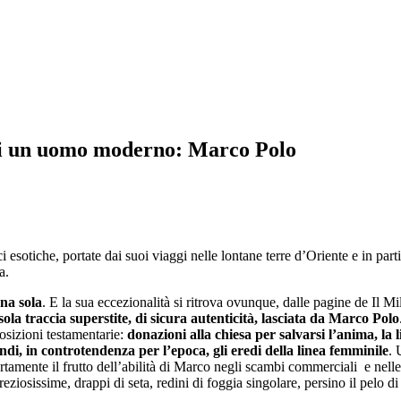
a di un uomo moderno: Marco Polo
otiche, portate dai suoi viaggi nelle lontane terre d’Oriente e in parti
ca.
na sola
. E la sua eccezionalità si ritrova ovunque, dalle pagine de Il Mi
sola traccia superstite, di sicura autenticità, lasciata da Marco Polo
posizioni testamentarie:
donazioni alla chiesa per salvarsi l’anima, la l
indi, in controtendenza per l’epoca, gli eredi della linea femminile
. 
certamente il frutto dell’abilità di Marco negli scambi commerciali e nel
ziosissime, drappi di seta, redini di foggia singolare, persino il pelo di 