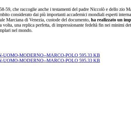
, 58-59, che raccoglie anche i testamenti del padre Niccolò e dello zio
bito considerato dai più importanti accademici mondiali esperti intern
onale Marciana di Venezia, custode del documento,
ha realizzato un imp
a volta, una replica perfetta, di impressionante fedeltà fin nei minimi det
semplari nel mondo.
-UN-UOMO-MODERNO--MARCO-POLO
595.33 KB
-UN-UOMO-MODERNO--MARCO-POLO
595.33 KB