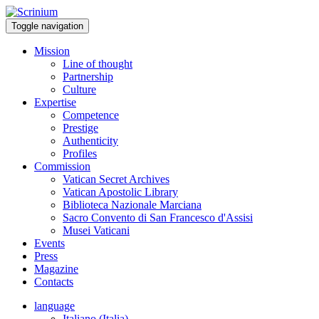
Toggle navigation
Mission
Line of thought
Partnership
Culture
Expertise
Competence
Prestige
Authenticity
Profiles
Commission
Vatican Secret Archives
Vatican Apostolic Library
Biblioteca Nazionale Marciana
Sacro Convento di San Francesco d'Assisi
Musei Vaticani
Events
Press
Magazine
Contacts
language
Italiano (Italia)