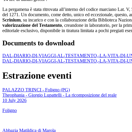
La pergamena è stata ritrovata all’interno del codice marciano Lat. V
del 1271. Un documento, come detto, unico ed eccezionale, questo, am
Scrinium
, su incarico e con la collaborazione della Biblioteca Nazi
valorizzazione del Testamento
, creandone in laboratorio, per la prim
editoriale esclusivo, disponibile in tiratura limitata a pochi pregiati e
Documents to download
DAL-DIARIO-DI-VIAGGI-AL-TESTAMENTO,-LA-VITA-DI
DAL-DIARIO-DI-VIAGGI-AL-TESTAMENTO,-LA-VITA-DI
Estrazione eventi
PALAZZO TRINCI - Foligno (PG)
Theophania - Giorgio Lupattelli - La ricomposizione del reale
10 July 2026
Foligno
Abbazia Matildica di Marola