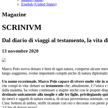
English (United States)
Magazine
SCRINIVM
Dal diario di viaggi al testamento, la vit
13 novembre 2020
Marco Polo aveva denaro e beni di ogni natura, comprese alcune merci es
lungo soggiorno, svolse importanti compiti anche di natura diplomati
Un uomo eccezionale, Marco Polo capace di vivere molte vite in u
che compì in vita: dettare un
testamento
che, attualmente, è l’unica e
dalla malattia, ha voluto continuare a stupire anche con le proprie dis
destinato unicamente alla moglie e alle tre figlie, privilegiando qu
da merci e oggetti di natura esotica, di sicura provenienza orientale, 
Cina: bottoni di ambra, stoffe ricamate con oro e decorate con pietre pre
'14 lire di danari grossi’.