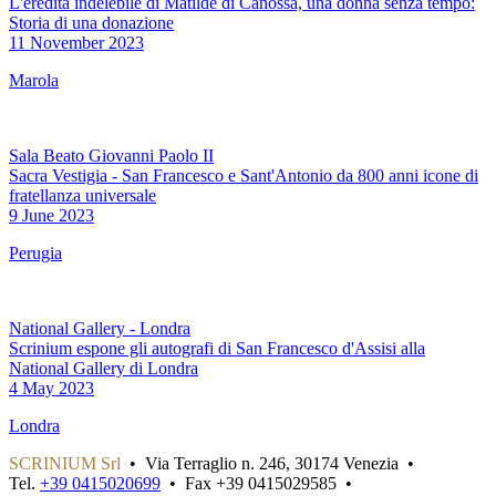
L'eredità indelebile di Matilde di Canossa, una donna senza tempo:
Storia di una donazione
11 November 2023
Marola
Sala Beato Giovanni Paolo II
Sacra Vestigia - San Francesco e Sant'Antonio da 800 anni icone di
fratellanza universale
9 June 2023
Perugia
National Gallery - Londra
Scrinium espone gli autografi di San Francesco d'Assisi alla
National Gallery di Londra
4 May 2023
Londra
SCRINIUM Srl
•
Via Terraglio n. 246, 30174 Venezia
•
Tel.
+39 0415020699
•
Fax +39 0415029585
•