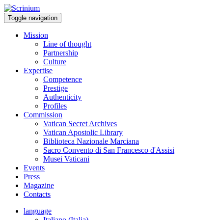
Toggle navigation
Mission
Line of thought
Partnership
Culture
Expertise
Competence
Prestige
Authenticity
Profiles
Commission
Vatican Secret Archives
Vatican Apostolic Library
Biblioteca Nazionale Marciana
Sacro Convento di San Francesco d'Assisi
Musei Vaticani
Events
Press
Magazine
Contacts
language
Italiano (Italia)